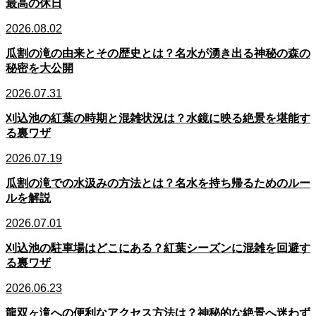
最高の休日
2026.08.02
瓜割の滝の由来とその歴史とは？名水が湧き出る神秘の森の
秘密を大公開
2026.07.31
刈込池の紅葉の時期と混雑状況は？水鏡に映る絶景を堪能す
る裏ワザ
2026.07.19
瓜割の滝での水汲みの方法とは？名水を持ち帰るためのルー
ルを解説
2026.07.01
刈込池の駐車場はどこにある？紅葉シーズンに混雑を回避す
る裏ワザ
2026.06.23
龍双ヶ滝への便利なアクセス方法は？神秘的な絶景へ迷わず