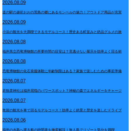
2026.08.09
道の駅の越前おおの荒島の郷にあるモンベルの魅力！アウトドア用品が充実
2026.08.09
小浜の観光を大満喫できるモデルコース！歴史ある町並みと絶品グルメの旅
2026.08.08
福井県立恐竜博物館の所要時間の目安は？見逃せない展示を効率よく回る術
2026.08.08
恐竜博物館の化石発掘体験に年齢制限はある？家族で楽しむための事前準備
2026.08.07
若狭彦神社は福井屈指のパワースポット？神秘の森でエネルギーをチャージ
2026.08.07
敦賀の観光を車で回るモデルコース！効率よく絶景と歴史を楽しむドライブ
2026.08.06
福井の水島へ渡る船の時間表を徹底解説！無人島でリゾート気分を満喫