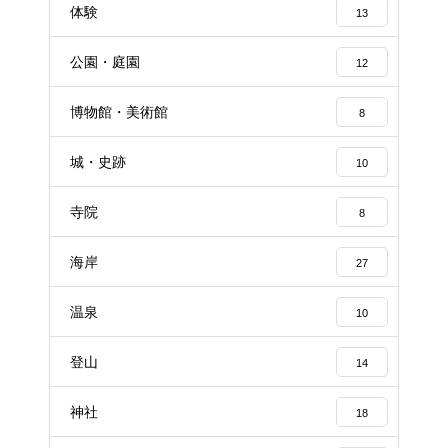
体験
13
公園・庭園
12
博物館・美術館
8
城・史跡
10
寺院
8
海岸
27
温泉
10
登山
14
神社
18