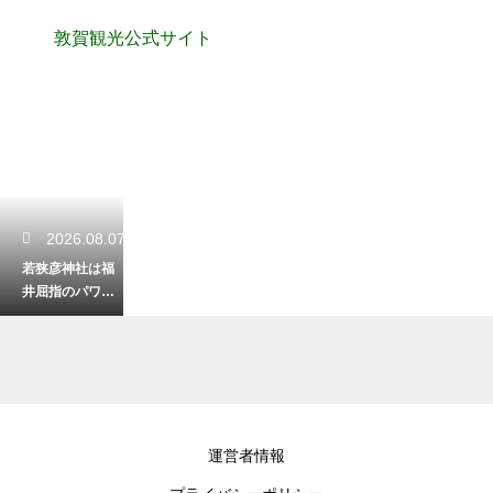
敦賀観光公式サイト
2026.08.07
若狭彦神社は福
井屈指のパワー
スポット？神秘
の森でエネルギ
ーをチャージ
2026.08.07
運営者情報
敦賀の観光を車