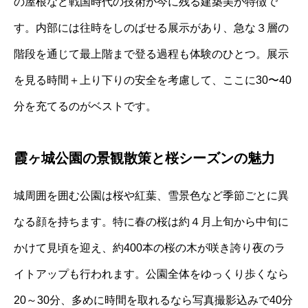
の屋根など戦国時代の技術が今に残る建築美が特徴で
す。内部には往時をしのばせる展示があり、急な３層の
階段を通じて最上階まで登る過程も体験のひとつ。展示
を見る時間＋上り下りの安全を考慮して、ここに30〜40
分を充てるのがベストです。
霞ヶ城公園の景観散策と桜シーズンの魅力
城周囲を囲む公園は桜や紅葉、雪景色など季節ごとに異
なる顔を持ちます。特に春の桜は約４月上旬から中旬に
かけて見頃を迎え、約400本の桜の木が咲き誇り夜のラ
イトアップも行われます。公園全体をゆっくり歩くなら
20～30分、多めに時間を取れるなら写真撮影込みで40分