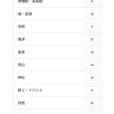
博物館・美術館
8
城・史跡
10
寺院
8
海岸
27
温泉
10
登山
14
神社
17
祭り・イベント
8
自然
41