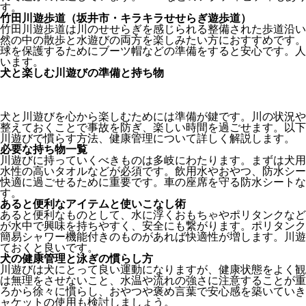
す。
竹田川遊歩道（坂井市・キラキラせせらぎ遊歩道）
竹田川遊歩道は川のせせらぎを感じられる整備された歩道沿い
然の中の散歩と水遊びの両方を楽しみたい方におすすめです。
球を保護するためにブーツ帽などの準備をすると安心です。人
います。
犬と楽しむ川遊びの準備と持ち物
犬と川遊びを心から楽しむためには準備が鍵です。川の状況や
整えておくことで事故を防ぎ、楽しい時間を過ごせます。以下
川遊びで慣らす方法、健康管理について詳しく解説します。
必要な持ち物一覧
川遊びに持っていくべきものは多岐にわたります。まずは犬用
水性の高いタオルなどが必須です。飲用水やおやつ、防水シー
快適に過ごせるために重要です。車の座席を守る防水シートな
す。
あると便利なアイテムと使いこなし術
あると便利なものとして、水に浮くおもちゃやポリタンクなど
が水中で興味を持ちやすく、安全にも繋がります。ポリタンク
簡易シャワー機能付きのものがあれば快適性が増します。川遊
ておくと良いです。
犬の健康管理と泳ぎの慣らし方
川遊びは犬にとって良い運動になりますが、健康状態をよく観
は無理をさせないこと、水温や流れの強さに注意することが重
ろから徐々に慣らし、おやつや褒め言葉で安心感を築いていき
ャケットの使用も検討しましょう。