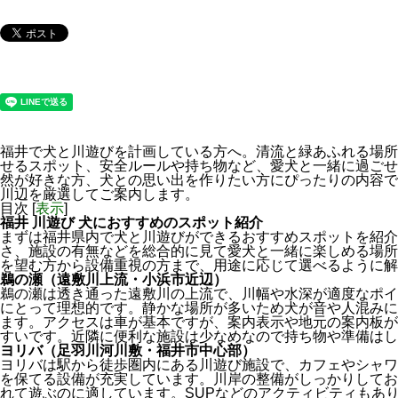
福井で犬と川遊びを計画している方へ。清流と緑あふれる場所
せるスポット、安全ルールや持ち物など、愛犬と一緒に過ごせ
然が好きな方、犬との思い出を作りたい方にぴったりの内容で
川辺を厳選してご案内します。
目次
[
表示
]
福井 川遊び 犬におすすめのスポット紹介
まずは福井県内で犬と川遊びができるおすすめスポットを紹介
さ、施設の有無などを総合的に見て愛犬と一緒に楽しめる場所
を望む方から設備重視の方まで、用途に応じて選べるように解
鵜の瀬（遠敷川上流・小浜市近辺）
鵜の瀬は透き通った遠敷川の上流で、川幅や水深が適度なポイ
にとって理想的です。静かな場所が多いため犬が音や人混みに
ます。アクセスは車が基本ですが、案内表示や地元の案内板が
すいです。近隣に便利な施設は少なめなので持ち物や準備はし
ヨリバ（足羽川河川敷・福井市中心部）
ヨリバは駅から徒歩圏内にある川遊び施設で、カフェやシャワ
を保てる設備が充実しています。川岸の整備がしっかりしてお
れて遊ぶのに適しています。SUPなどのアクティビティもあ