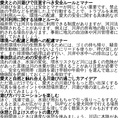
愛犬との川遊びで注意すべき安全ルールとマナー
川遊びを楽しむには安全とマナーが同じくらい重要です。禁止
故の予防などを把握した上で行動することで、トラブルを未然
川利用ルール、環境への配慮、愛犬の安全に関する具体的なポ
河川利用に関する法律とルール
福井県では河川を自由に利用できる制度がありますが、河川法
制限されることがあります。例えば、川岸の所有地の取り扱い
約される場合があります。事前に地元の自治体や河川管理者に
握しておきましょう。
環境への配慮と周囲への配慮マナー
自然環境や川の生態系を守るためには、ゴミの持ち帰り、騒音
野生動物に迷惑をかけないようにリードを使うか、呼び戻しが
す。また排泄物の処理は必ず行い、川岸や水中への排出はしな
事故防止のための安全ポイント
流れの速さ、水深の変化、増水リスクなど川には多くの危険が
があった直後は川の水量が急に増えることがあり注意が必要で
し、安全な時間帯（混雑を避け早朝や午前中）を選んで遊ぶと
物病院を把握しておくことも有効です。
愛犬と自然と触れ合える川遊びの過ごし方アイデア
ただ遊ぶだけでなく、愛犬との川遊びをもっと思い出深くする
写真を撮るポイントや休憩場所選び、川遊び後の楽しみなど、
り入れてみましょう。
遊び方バリエーションを楽しむ
泳ぐ、浅瀬で遊ぶ、水遊び用おもちゃで引っ張りっこをするな
えると楽しみが広がります。SUPなどを愛犬同伴で行える場
じられます。川の中に足を浸して歩く散策スタイルもおすすめ
休憩と日よけスポットの選び方
長時間遊ぶときは適度な休憩を挟みましょう。川辺に木陰があ