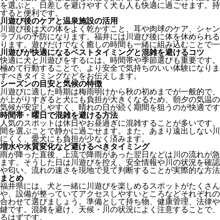
を選ぶと、日差しを避けやすく犬も人も快適に過ごせます。持
すると便利です。
川遊び後のケアと温泉施設の活用
川遊び後は犬の体をよく乾かすこと、耳や肉球のケア、シャン
ラブルの予防になります。福井には川遊び後に体を休められる
ります。遊びだけでなく癒しの時間も一緒に組み込むことで一
川遊びが快適になるベストタイミングと混雑を避けるコツ
快適に犬と川遊びをするには、時間帯や季節選びも重要です。
極めて行動することで、より安全で気持ちのいい体験になりま
すべきタイミングなどをお伝えします。
シーズンの目安と気候の特徴
川遊びに適した時期は梅雨明けから秋の初めまでが一般的で、
が上がりすぎると犬にも負担が大きくなるため、朝夕の気温の
気候が安定しやすく、晴れの日が続く期間を狙うのが快適です
時間帯・曜日で混雑を避ける方法
人気のスポットは休日やお昼過ぎに混雑することが多いです。
間を選ぶことで静かに過ごせます。また、あまり遠出しない川
にくく、愛犬にも負担が少なく済みます。
増水や水質変化など避けるべきタイミング
雨が降った直後、上流で降雨があった翌日などは川の流れが急
ます。そうした日は川遊びを控え、安全情報や川の状況を確認
や匂い、流れの速さを現地で見て判断することが実際的な方法
まとめ
福井県には、犬と一緒に川遊びを楽しめるスポットがたくさん
や、設備が整っていてアクセスしやすいところなどそれぞれの
合わせて選びましょう。準備として持ち物、健康管理、法律や
鍵です。混雑を避け、天候・川の状況によく注意することで、
るはずです。