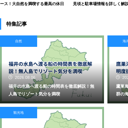
ース！大自然を満喫する最高の休日
見頃と駐車場情報を詳しく解
特集記事
自然
海
2026.08.06
20
福井の水島へ渡る船の時間表を徹底解説！無
鷹巣
人島でリゾート気分を満喫
群の
観光地