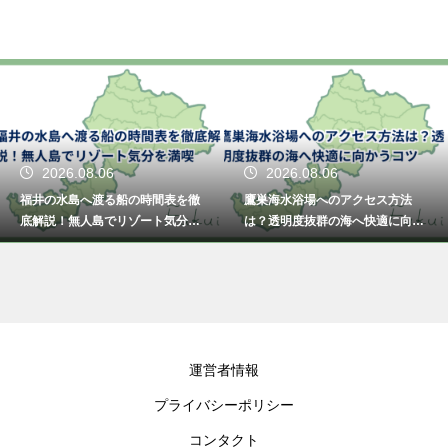
2026.08.06
2026.08.06
福井の水島へ渡る船の時間表を徹
鷹巣海水浴場へのアクセス方法
底解説！無人島でリゾート気分を
は？透明度抜群の海へ快適に向か
満喫
うコツ
運営者情報
プライバシーポリシー
コンタクト