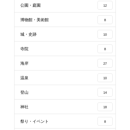
公園・庭園
12
博物館・美術館
8
城・史跡
10
寺院
8
海岸
27
温泉
10
登山
14
神社
18
祭り・イベント
8